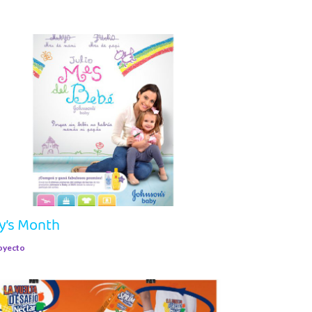
y’s Month
oyecto