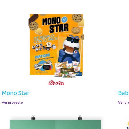
Mono Star
Bab
Ver proyecto
Ver pr