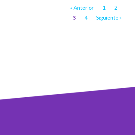
« Anterior
1
2
3
4
Siguiente »