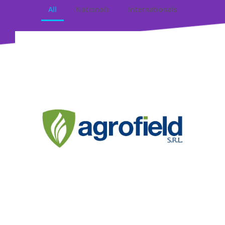
All
Nationals
Internationals